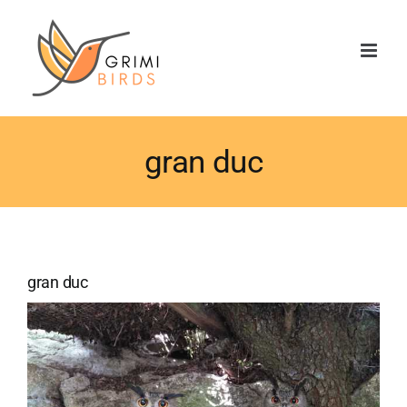
Saltar
al
contenido
gran duc
gran duc