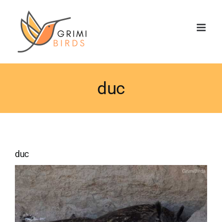
Saltar
al
contenido
duc
duc