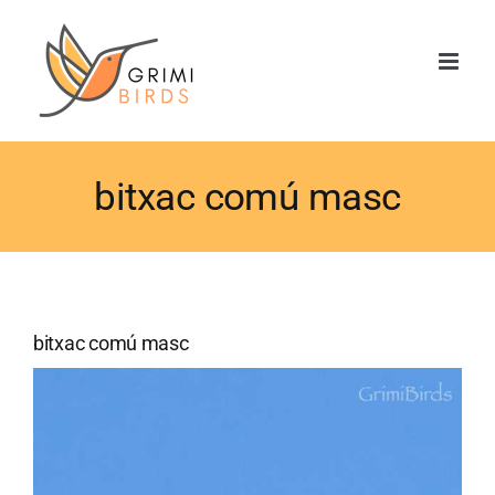
Saltar
al
contenido
bitxac comú masc
bitxac comú masc