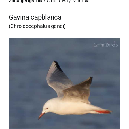
Zona geogràfica:
Catalunya / Montsià
Gavina capblanca
(Chroicocephalus genei)