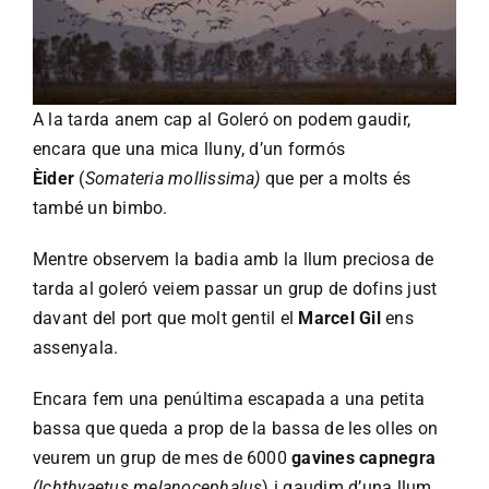
A la tarda anem cap al Goleró on podem gaudir,
encara que una mica lluny, d’un formós
Èider
(
Somateria mollissima)
que per a molts és
també un bimbo.
Mentre observem la badia amb la llum preciosa de
tarda al goleró veiem passar un grup de dofins just
davant del port que molt gentil el
Marcel Gil
ens
assenyala.
Encara fem una penúltima escapada a una petita
bassa que queda a prop de la bassa de les olles on
veurem un grup de mes de 6000
gavines capnegra
(Ichthyaetus melanocephalus
) i gaudim d’una llum