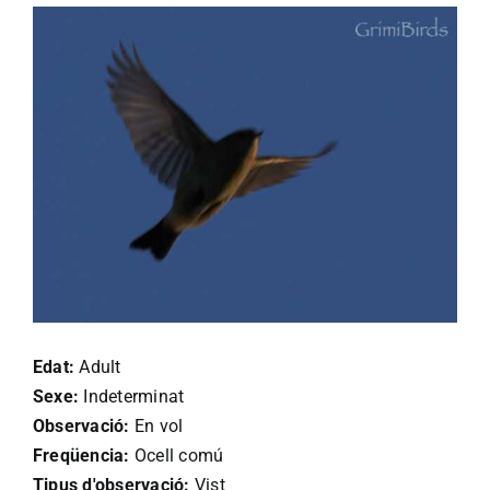
Edat:
Adult
Sexe:
Indeterminat
Observació:
En vol
Freqüencia:
Ocell comú
Tipus d'observació:
Vist