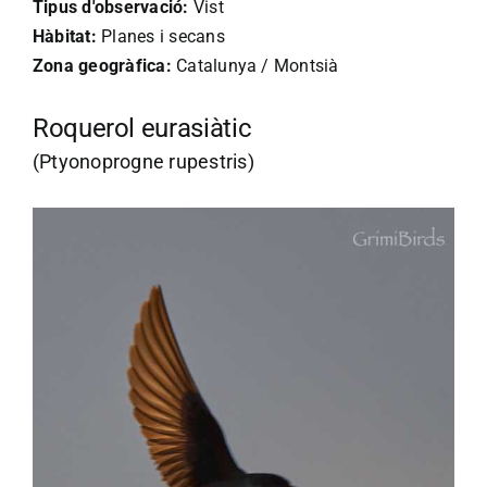
Tipus d'observació:
Vist
Hàbitat:
Planes i secans
Zona geogràfica:
Catalunya / Montsià
Roquerol eurasiàtic
(Ptyonoprogne rupestris)