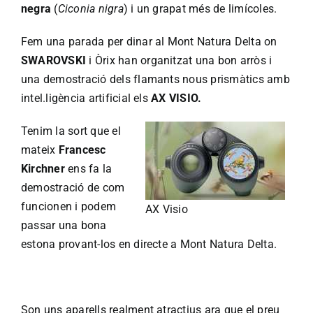
negra
(
Ciconia nigra
) i un grapat més de limícoles.
Fem una parada per dinar al Mont Natura Delta on
SWAROVSKI
i Òrix han organitzat una bon arròs i
una demostració dels flamants nous prismàtics amb
intel.ligència artificial els
AX VISIO.
Tenim la sort que el
mateix
Francesc
Kirchner
ens fa la
demostració de com
funcionen i podem
AX Visio
passar una bona
estona provant-los en directe a Mont Natura Delta.
Son uns aparells realment atractius ara que el preu