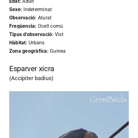
Edat:
Adult
Sexe:
Indeterminat
Observació:
Aturat
Freqüencia:
Ocell comú
Tipus d'observació:
Vist
Hàbitat:
Urbans
Zona geogràfica:
Guinea
Esparver xicra
(Accipiter badius)