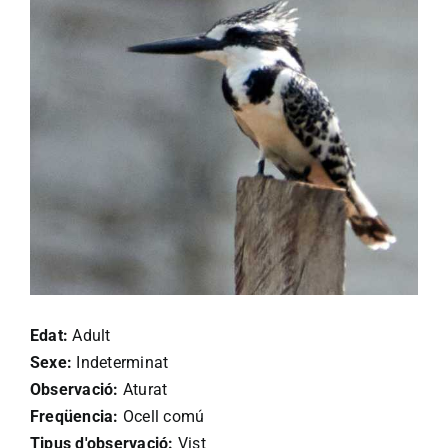
Edat:
Adult
Sexe:
Indeterminat
Observació:
Aturat
Freqüencia:
Ocell comú
Tipus d'observació:
Vist