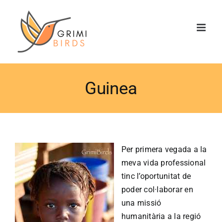
Saltar
al
contenido
Guinea
Per primera vegada a la
meva vida professional
tinc l’oportunitat de
poder col·laborar en
una missió
humanitària a la regió