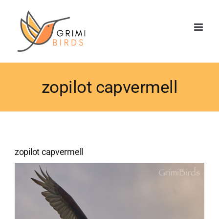
Saltar
al
contenido
zopilot capvermell
zopilot capvermell