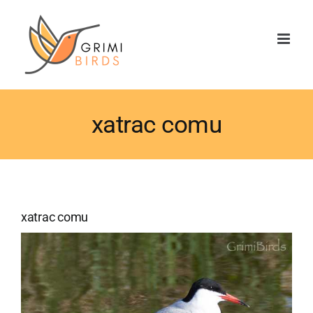
Saltar
al
contenido
xatrac comu
xatrac comu