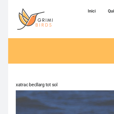
Saltar
al
Inici
Qui
contenido
xatrac becllarg tot sol