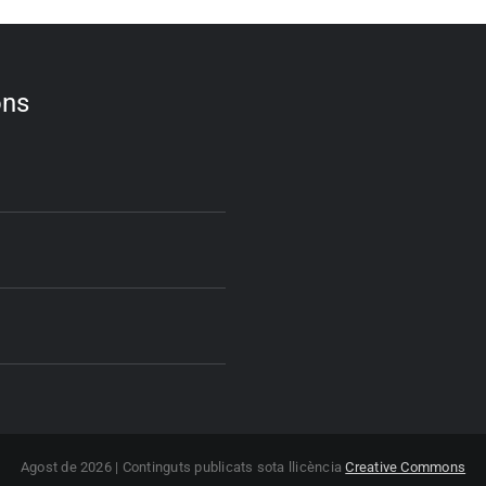
ons
Agost de 2026 | Continguts publicats sota llicència
Creative Commons