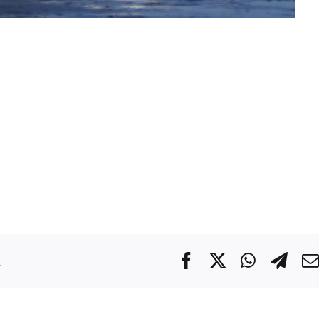
.
Facebook
X
WhatsA
Tel