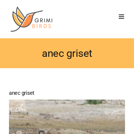
Saltar
al
contenido
anec griset
anec griset