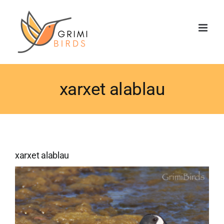
Saltar
al
contenido
xarxet alablau
xarxet alablau