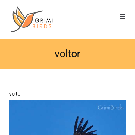
Saltar
al
contenido
voltor
voltor