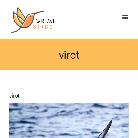
Saltar
al
contenido
virot
virot