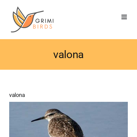
Saltar
al
contenido
valona
valona