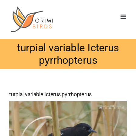
Saltar
al
contenido
turpial variable Icterus
pyrrhopterus
turpial variable Icterus pyrrhopterus