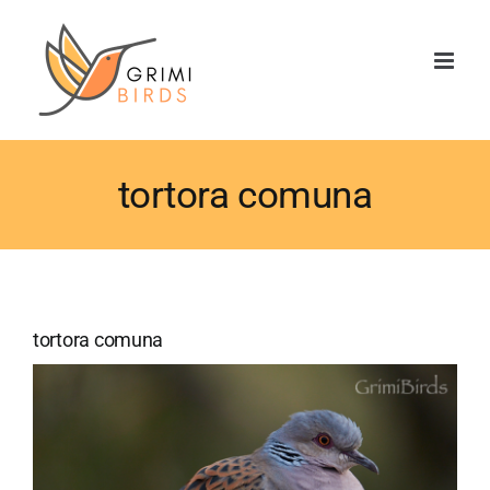
Saltar
al
contenido
tortora comuna
tortora comuna