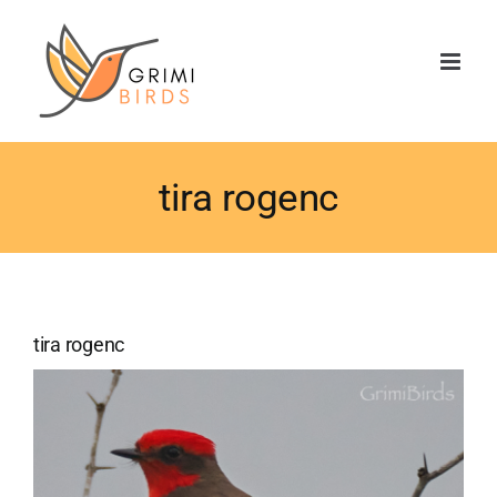
Saltar
al
contenido
tira rogenc
tira rogenc