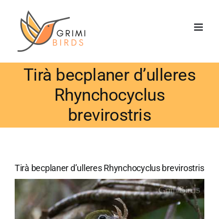
Saltar
al
contenido
Tirà becplaner d’ulleres
Rhynchocyclus
brevirostris
Tirà becplaner d’ulleres Rhynchocyclus brevirostris