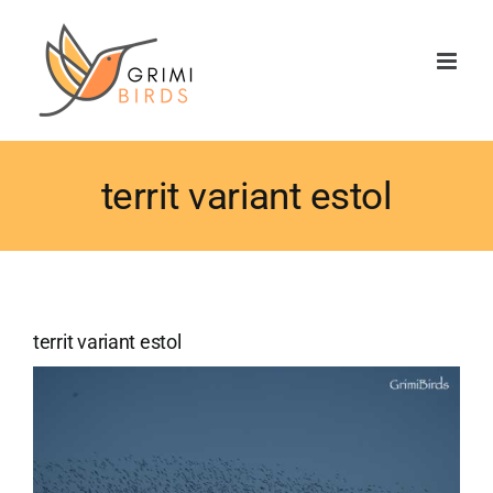
Saltar
al
contenido
territ variant estol
territ variant estol