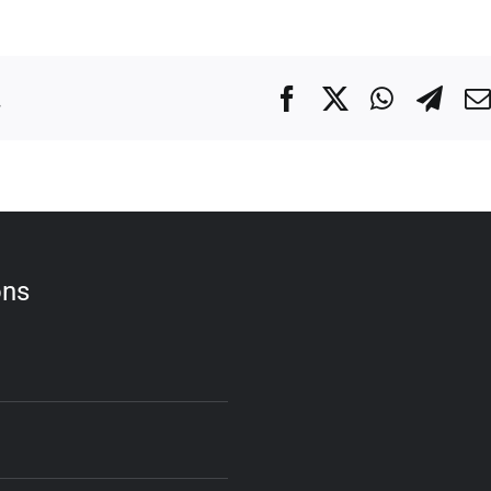
.
Facebook
X
WhatsA
Tel
ons