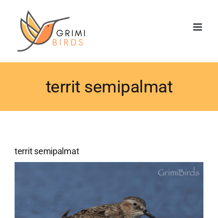
Saltar
al
contenido
territ semipalmat
territ semipalmat