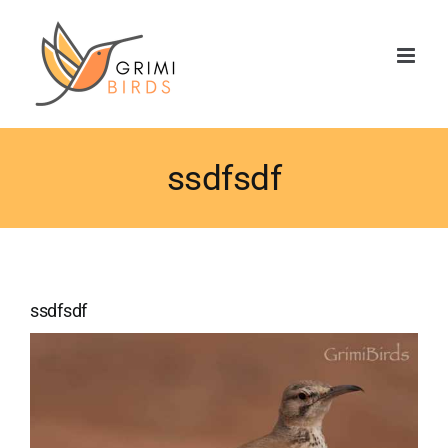
Saltar
al
contenido
ssdfsdf
ssdfsdf