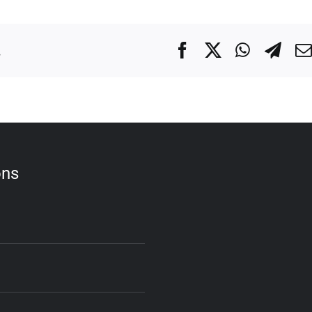
.
Facebook
X
WhatsA
Tel
ons