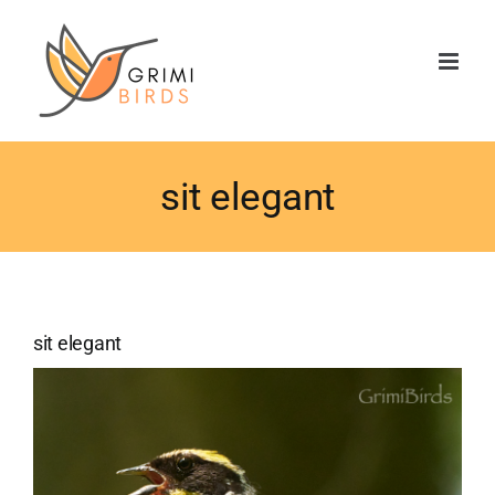
Saltar
al
contenido
sit elegant
sit elegant