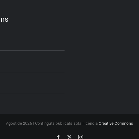
ons
Agost de 2026 | Continguts publicats sota llicència
Creative Commons
Facebook
X
Instagram