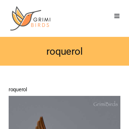
Saltar
al
contenido
roquerol
roquerol