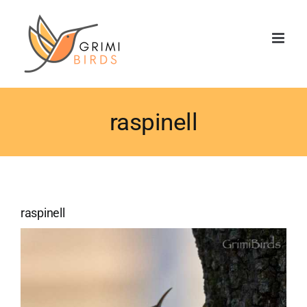
Saltar
al
contenido
raspinell
raspinell