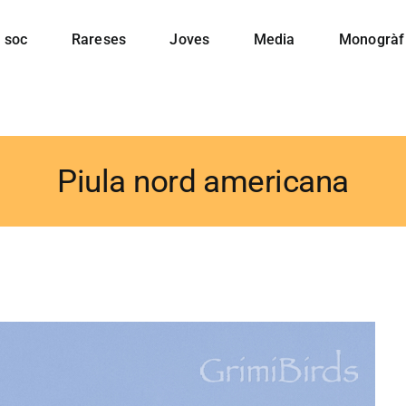
 soc
Rareses
Joves
Media
Monogràf
Piula nord americana