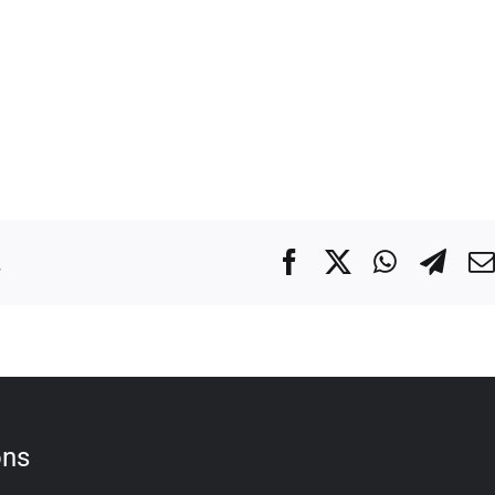
.
Facebook
X
WhatsA
Tel
ons