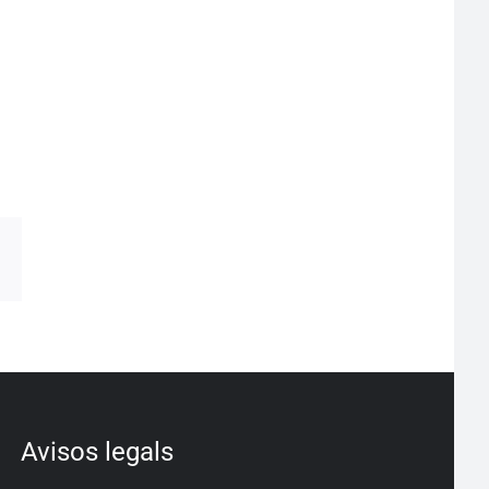
pp
egram
Correo
electrónico
Avisos legals