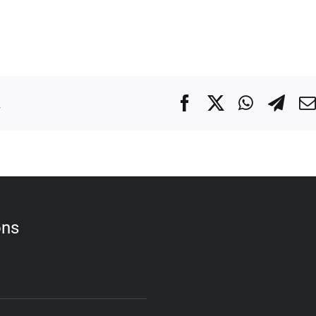
.
Facebook
X
WhatsA
Tel
ons