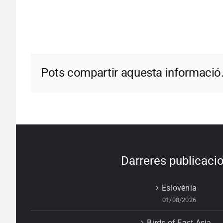
Pots compartir aquesta informació
Darreres publicaci
Eslovènia
01/08/2026
Birds of East Asia