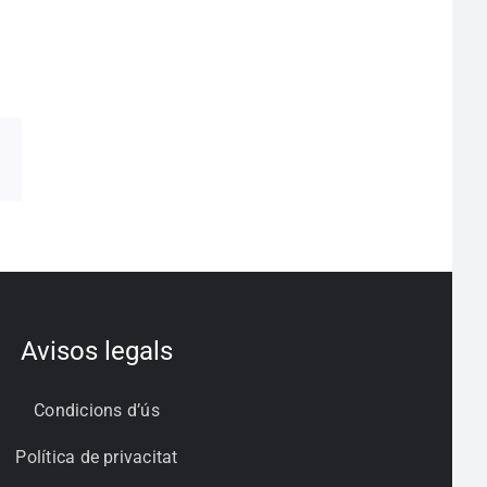
pp
egram
Correo
electrónico
Avisos legals
Condicions d’ús
Política de privacitat