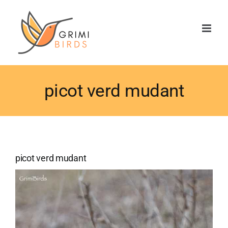
Saltar
al
contenido
picot verd mudant
picot verd mudant