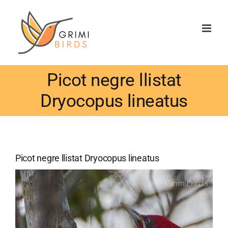
Saltar
al
contenido
Picot negre llistat
Dryocopus lineatus
Picot negre llistat Dryocopus lineatus