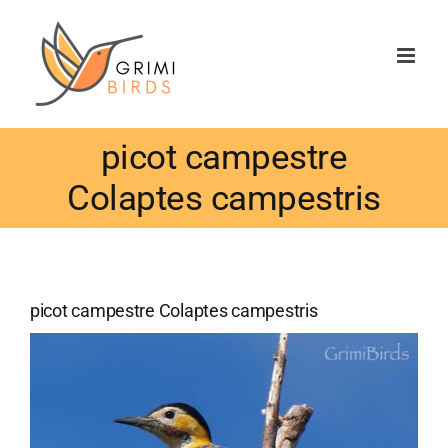
Saltar
al
contenido
picot campestre
Colaptes campestris
picot campestre Colaptes campestris