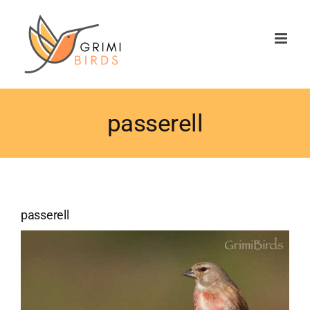
Saltar
al
contenido
passerell
passerell