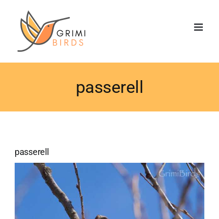
Saltar
al
contenido
passerell
passerell