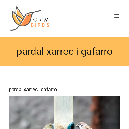
Saltar
al
contenido
pardal xarrec i gafarro
pardal xarrec i gafarro