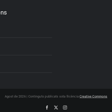
ons
Agost de 2026 | Continguts publicats sota llicència
Creative Commons
Facebook
X
Instagram