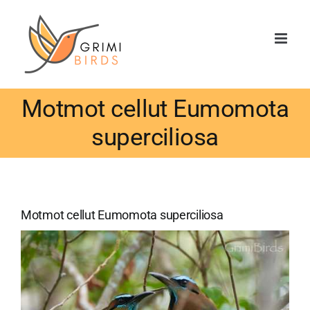
Saltar
al
contenido
Motmot cellut Eumomota
superciliosa
Motmot cellut Eumomota superciliosa