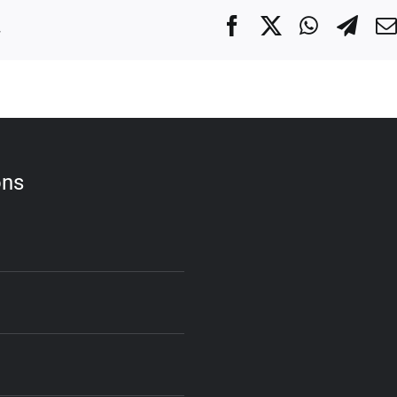
.
Facebook
X
WhatsA
Tel
ons