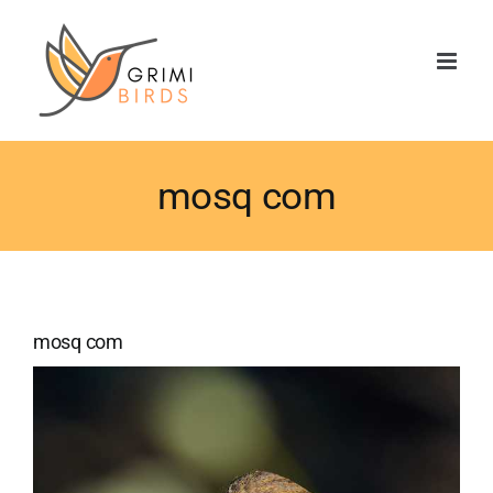
Saltar
al
contenido
mosq com
mosq com