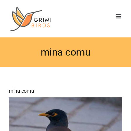
Saltar
al
contenido
mina comu
mina comu