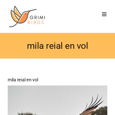
Saltar
al
contenido
mila reial en vol
mila reial en vol