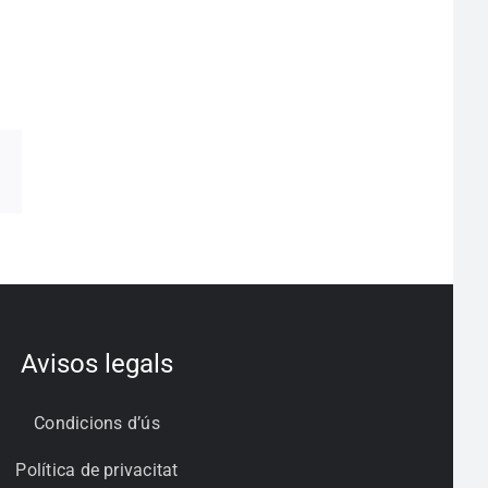
pp
egram
Correo
electrónico
Avisos legals
Condicions d’ús
Política de privacitat