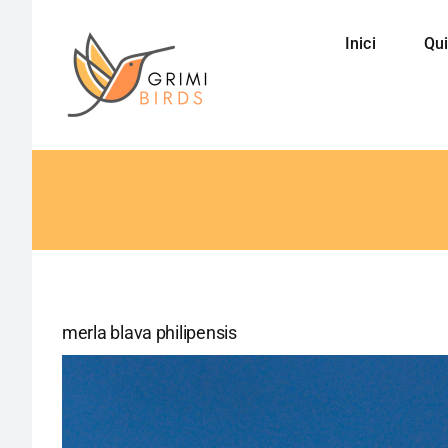
Saltar
al
Inici
Qui
contenido
merla blava philipensis