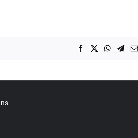
.
Facebook
X
WhatsA
Tel
ons