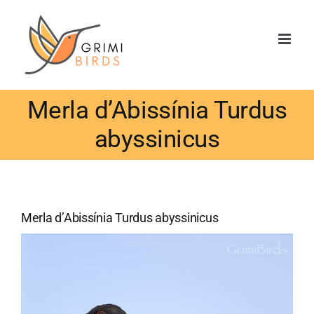
Saltar
al
contenido
Merla d’Abissínia Turdus
abyssinicus
Merla d’Abissínia Turdus abyssinicus