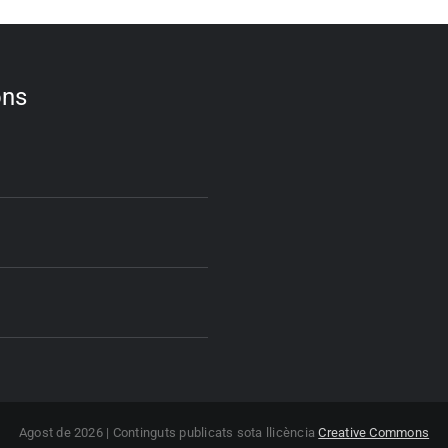
ons
Agost de 2026 | Continguts publicats sota llicència
Creative Commons