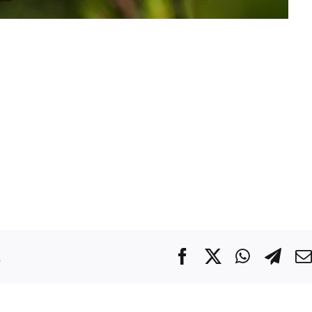
.
Facebook
X
WhatsA
Tel