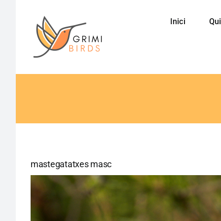
Saltar
al
Inici
Qui
contenido
mastegatatxes masc