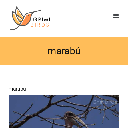
Saltar
al
contenido
marabú
marabú