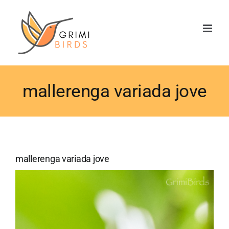
Saltar
al
contenido
mallerenga variada jove
mallerenga variada jove