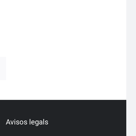
pp
egram
Correo
electrónico
Avisos legals