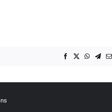
.
Facebook
X
WhatsA
Tel
ons