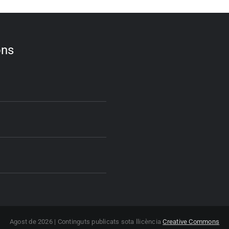
ons
Agost de 2026 | Continguts publicats sota llicència
Creative Commons