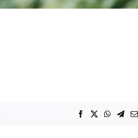
.
Facebook
X
WhatsA
Tel