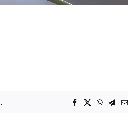
.
Facebook
X
WhatsA
Tel