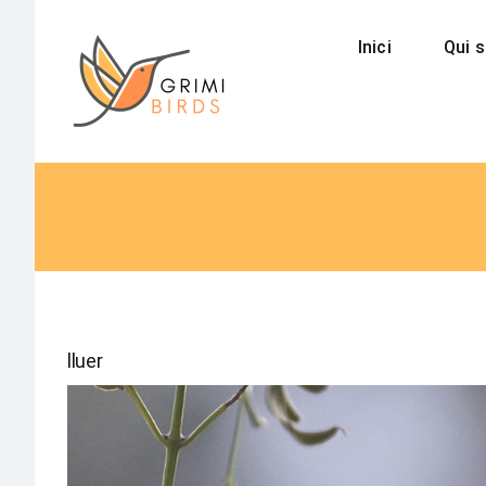
Saltar
al
Inici
Qui 
contenido
lluer