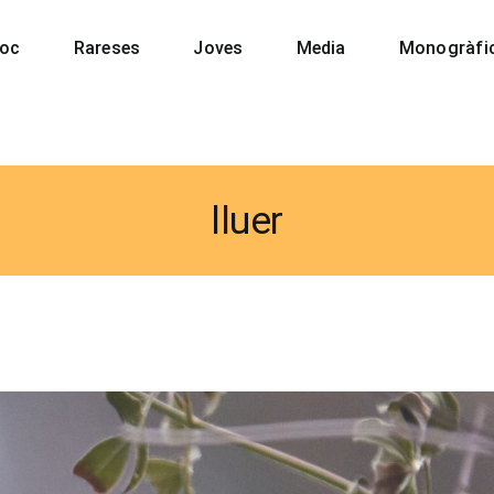
soc
Rareses
Joves
Media
Monogràfi
lluer