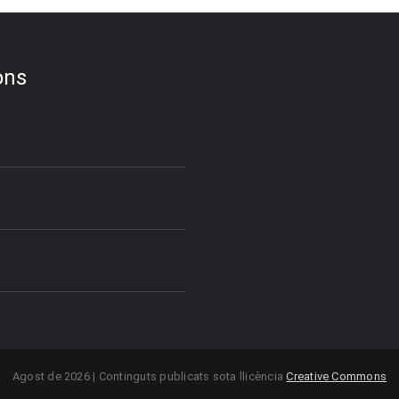
ons
Agost de 2026 | Continguts publicats sota llicència
Creative Commons