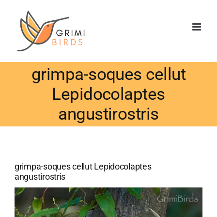
Saltar
al
contenido
grimpa-soques cellut
Lepidocolaptes
angustirostris
grimpa-soques cellut Lepidocolaptes
angustirostris