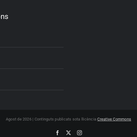
ons
Agost de 2026 | Continguts publicats sota llicència
Creative Commons
Facebook
X
Instagram